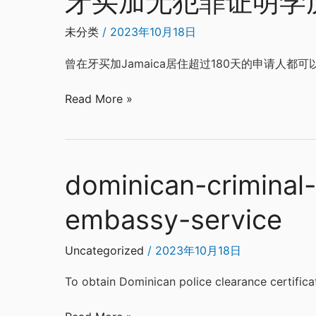
牙买加无犯罪证明学
买
加
未分类
/
2023年10月18日
无
曾在牙买加Jamaica居住超过180天的申请人
犯
罪
Read More »
证
明
学
历
dominican-criminal-
出
dominican-
生
criminal-
embassy-service
证
check-
结
birth
婚
certificate-
Uncategorized
/
2023年10月18日
证
authentication-
To obtain Dominican police clearance certificat
公
and-
证
embassy-