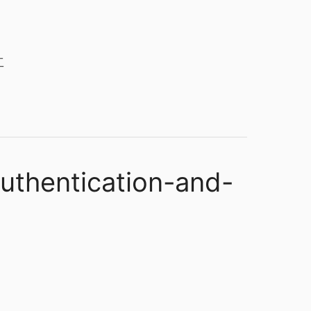
工
authentication-and-