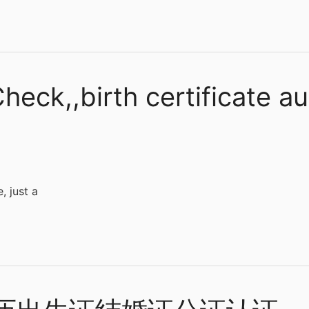
heck,,birth certificate a
, just a