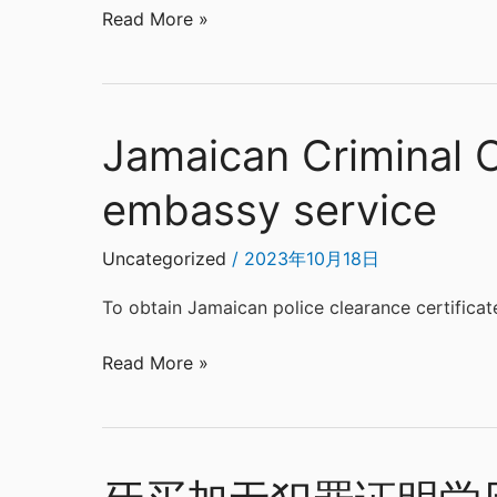
Read More »
罪
证
明
学
Jamaican Criminal C
历
Jamaican
出
Criminal
embassy service
生
Check,,birth
证
certificate
结
authentication
Uncategorized
/
2023年10月18日
婚
and
To obtain Jamaican police clearance certificate
证
embassy
公
service
Read More »
证
认
证
牙