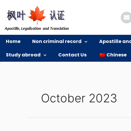
跳
至
内
容
Home
Non criminal record
Apostille an
Study abroad
Contact Us
Chinese
October 2023