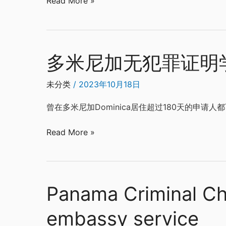
Read More »
认
service
证
多米尼加无犯罪证明
多
米
尼
未分类
/
2023年10月18日
加
曾在多米尼加Dominica居住超过180天的申
无
犯
Read More »
罪
证
明
学
Panama Criminal Che
历
Panama
出
Criminal
embassy service
生
Check,,birth