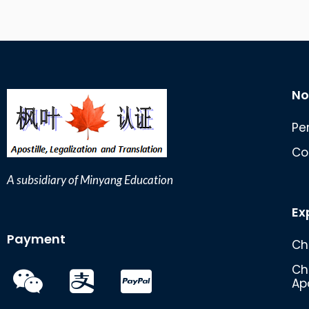
历
出
生
证
结
No
婚
证
Pe
公
Co
证
认
A subsidiary of Minyang Education
证
Ex
Payment
Ch
Ch
Apo