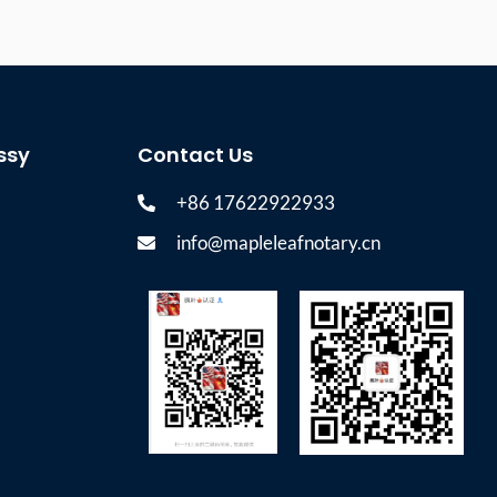
ssy
Contact Us
+86 17622922933
info@mapleleafnotary.cn