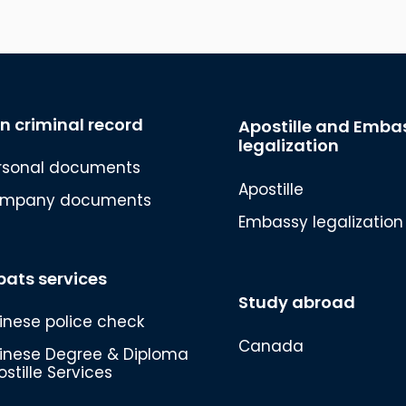
n criminal record
Apostille and Emba
legalization
rsonal documents
Apostille
mpany documents
Embassy legalization
pats services
Study abroad
inese police check
Canada
inese Degree & Diploma
stille Services