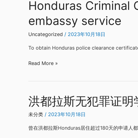
Honduras Criminal C
Honduras
Criminal
embassy service
Check,,birth
certificate
authentication
Uncategorized
/
2023年10月18日
and
To obtain Honduras police clearance certificate
embassy
service
Read More »
洪都拉斯无犯罪证明
洪
都
拉
未分类
/
2023年10月18日
斯
曾在洪都拉斯Honduras居住超过180天的申
无
犯