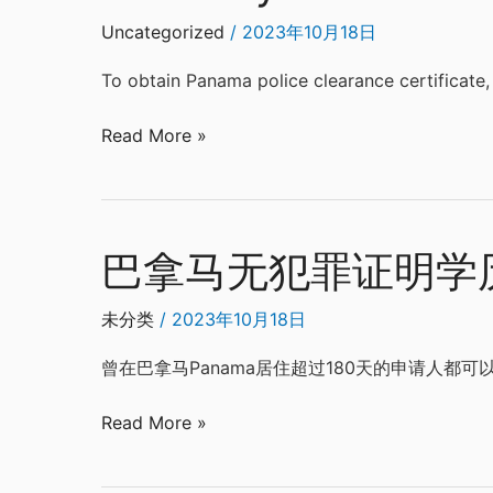
证
certificate
结
authentication
Uncategorized
/
2023年10月18日
婚
and
To obtain Panama police clearance certificate, 
证
embassy
公
service
Read More »
证
认
证
巴拿马无犯罪证明学
巴
拿
马
未分类
/
2023年10月18日
无
曾在巴拿马Panama居住超过180天的申请人
犯
罪
Read More »
证
明
学