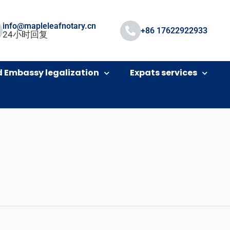
info@mapleleafnotary.cn
+86 17622922933
24小时回复
d Embassy legalization
Expats services