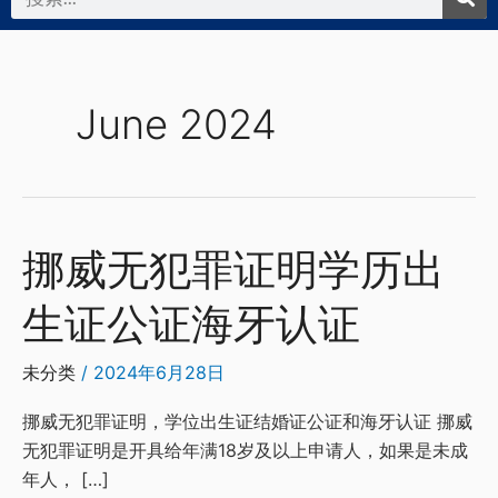
索
June 2024
挪威无犯罪证明学历出
挪
威
生证公证海牙认证
无
犯
罪
未分类
/
2024年6月28日
证
挪威无犯罪证明，学位出生证结婚证公证和海牙认证 挪威
明
无犯罪证明是开具给年满18岁及以上申请人，如果是未成
学
年人， […]
历