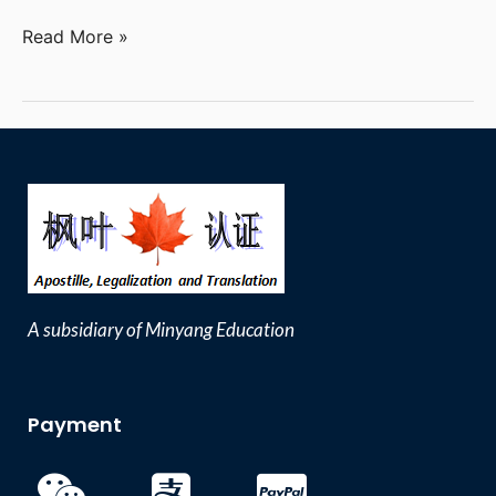
出
Read More »
生
证
公
证
海
牙
认
证
A subsidiary of Minyang Education
Payment