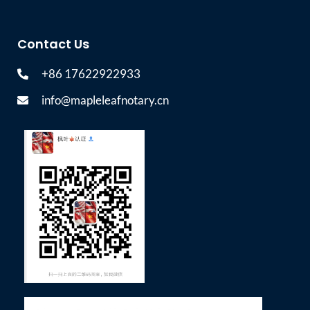
Contact Us
+86 17622922933
info@mapleleafnotary.cn