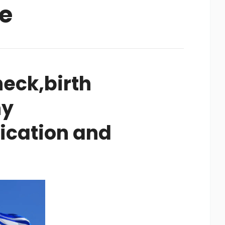
e
eck,birth
ny
ication and