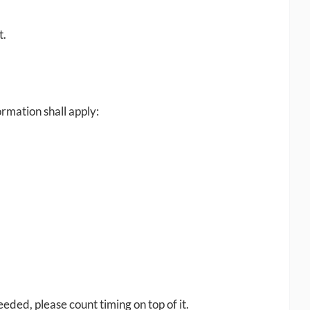
t.
ormation shall apply:
eeded, please count timing on top of it.