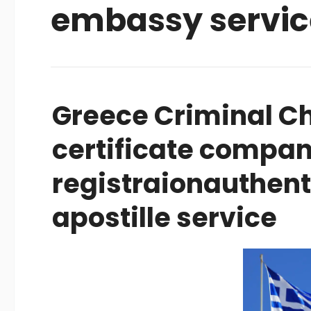
embassy servic
Greece Criminal Ch
certificate compa
registraionauthent
apostille service