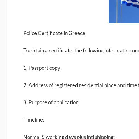
Police Certificate in Greece
To obtain a certificate, the following information n
1, Passport copy;
2, Address of registered residential place and time
3, Purpose of application;
Timeline:
Normal 5 working days plus intl shipping;