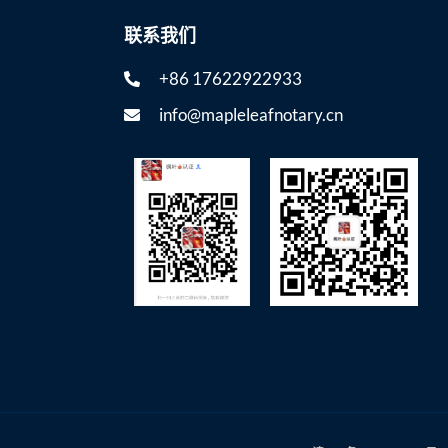
联系我们
+86 17622922933
info@mapleleafnotary.cn