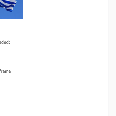
eeded:
 frame