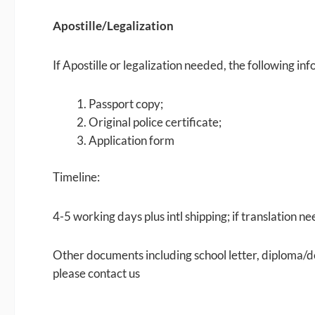
Apostille/Legalization
If Apostille or legalization needed, the following inf
Passport copy;
Original police certificate;
Application form
Timeline:
4-5 working days plus intl shipping; if translation ne
Other documents including school letter, diploma/d
please contact us