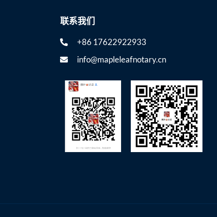
联系我们
+86 17622922933
info@mapleleafnotary.cn