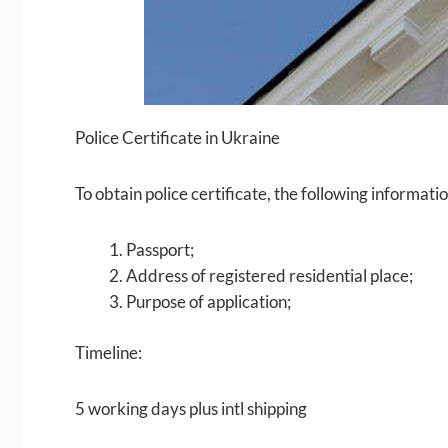
Police Certificate in Ukraine
To obtain police certificate, the following informat
Passport;
Address of registered residential place;
Purpose of application;
Timeline:
5 working days plus intl shipping