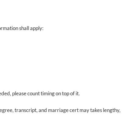
ormation shall apply:
eded, please count timing on top of it.
egree, transcript, and marriage cert may takes lengthy,