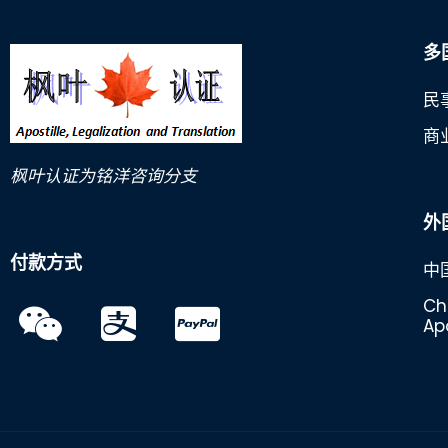
多
民
商
枫叶认证为铭洋咨询分支
外
付款方式
中
Ch
Apo