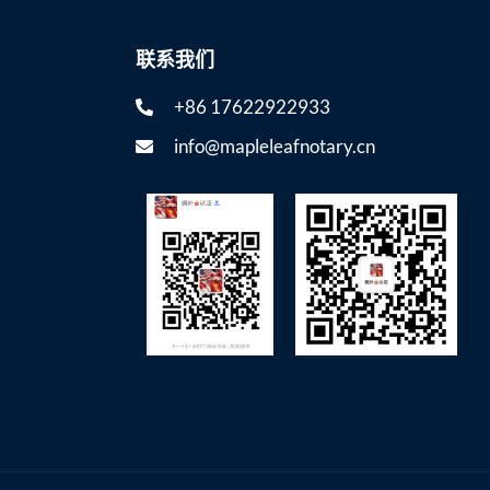
联系我们
+86 17622922933
info@mapleleafnotary.cn